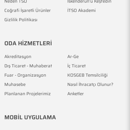
Neden TSO
İskenderun'u Keşfedin
Coğrafi İşaretli Ürünler
İTSO Akademi
Gizlilik Politikası
ODA HİZMETLERİ
Akreditasyon
Ar-Ge
Dış Ticaret - Muhaberat
İç Ticaret
Fuar - Organizasyon
KOSGEB Temsilciliği
Muhasebe
Nasıl İhracatçı Olunur?
Planlanan Projelerimiz
Anketler
MOBİL UYGULAMA