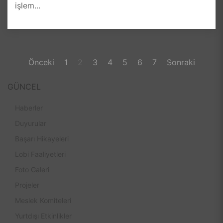
işlem...
Önceki
1
2
3
4
5
6
7
Sonraki
GÜNCEL
Haberler
Duyurular
Başarı Hikayeleri
Lobi Faaliyetleri
Foto Galeri
Projeler
Meslek Komiteleri
Yurtdışı Etkinlikler