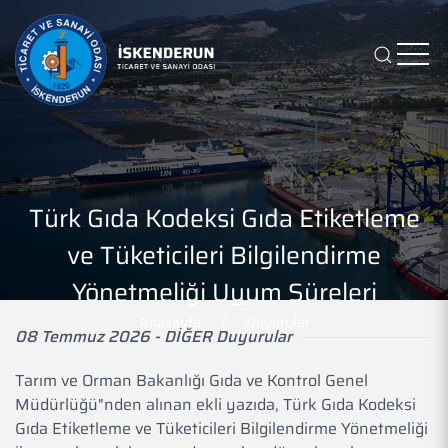
Türk Gıda Kodeksi Gıda Etiketleme
ve Tüketicileri Bilgilendirme
Yönetmeliği Uyum Süreleri
Anasayfa
Duyurular
08 Temmuz 2026 - DİĞER Duyurular
Tarım ve Orman Bakanlığı Gıda ve Kontrol Genel
Müdürlüğü"nden alınan ekli yazıda, Türk Gıda Kodeksi
Gıda Etiketleme ve Tüketicileri Bilgilendirme Yönetmeliği