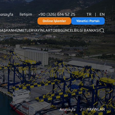
nasayfa
İletişim
+90 (326) 614 52 25
TR
|
EN
Online İşlemler
Yönetici Portalı
BAŞKAN
HİZMETLER
YAYINLAR
TOBB
GÜNCEL
BİLGİ BANKASI
YAYINLAR
Anasayfa