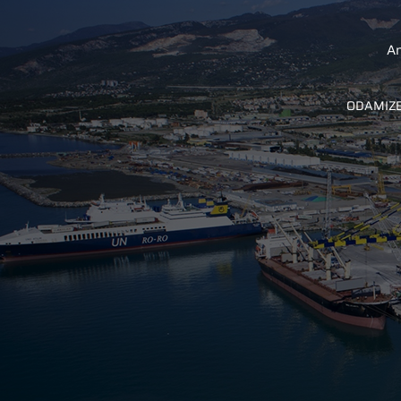
A
ODAMIZ