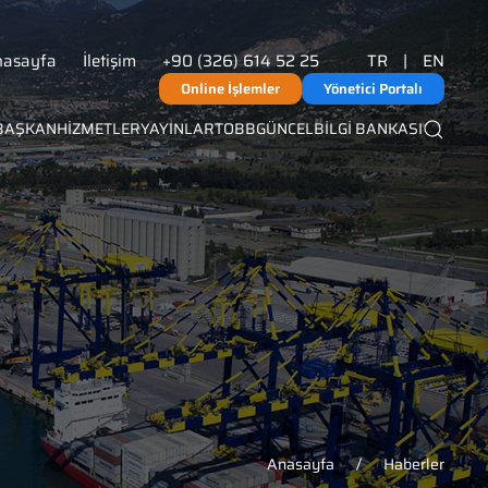
nasayfa
İletişim
+90 (326) 614 52 25
TR
|
EN
Online İşlemler
Yönetici Portalı
BAŞKAN
HİZMETLER
YAYINLAR
TOBB
GÜNCEL
BİLGİ BANKASI
Anasayfa
Haberler