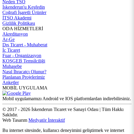
Neden TSO
İskenderun'u Keşfedin
Coğrafi İşaretli Ürünler
İTSO Akademi
Gizlilik Politikası
ODA HİZMETLERİ
Akreditasyon
Ar-Ge
Dış Ticaret - Muhaberat
İç Ticaret
Fuar - Organizasyon
KOSGEB Temsilciliği
Muhasebe
Nasıl İhracatçı Olunur?
Planlanan Projelerimiz
Anketler
MOBİL UYGULAMA
Mobil uygulamamızı Android ve IOS platformlardan indirebilirsiniz.
© 2017 - 2026 İskenderun Ticaret ve Sanayi Odası | Tüm Hakkı
Saklıdır.
Web Tasarım
Medyatör İnteraktif
Bu internet sitesinde, kullanıcı deneyimini geliştirmek ve internet