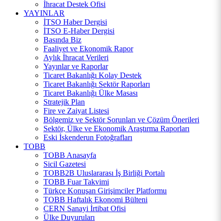
İhracat Destek Ofisi
YAYINLAR
İTSO Haber Dergisi
İTSO E-Haber Dergisi
Basında Biz
Faaliyet ve Ekonomik Rapor
Aylık İhracat Verileri
Yayınlar ve Raporlar
Ticaret Bakanlığı Kolay Destek
Ticaret Bakanlığı Sektör Raporları
Ticaret Bakanlığı Ülke Masası
Stratejik Plan
Fire ve Zaiyat Listesi
Bölgemiz ve Sektör Sorunları ve Çözüm Önerileri
Sektör, Ülke ve Ekonomik Araştırma Raporları
Eski İskenderun Fotoğrafları
TOBB
TOBB Anasayfa
Sicil Gazetesi
TOBB2B Uluslararası İş Birliği Portalı
TOBB Fuar Takvimi
Türkçe Konuşan Girişimciler Platformu
TOBB Haftalık Ekonomi Bülteni
CERN Sanayi İrtibat Ofisi
Ülke Duyuruları