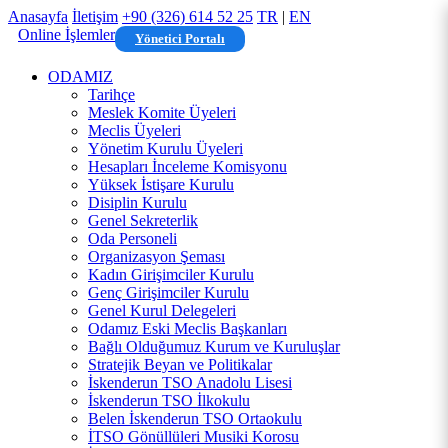
Anasayfa
İletişim
+90 (326) 614 52 25
TR
|
EN
Online İşlemler
Yönetici Portalı
ODAMIZ
Tarihçe
Meslek Komite Üyeleri
Meclis Üyeleri
Yönetim Kurulu Üyeleri
Hesapları İnceleme Komisyonu
Yüksek İstişare Kurulu
Disiplin Kurulu
Genel Sekreterlik
Oda Personeli
Organizasyon Şeması
Kadın Girişimciler Kurulu
Genç Girişimciler Kurulu
Genel Kurul Delegeleri
Odamız Eski Meclis Başkanları
Bağlı Olduğumuz Kurum ve Kuruluşlar
Stratejik Beyan ve Politikalar
İskenderun TSO Anadolu Lisesi
İskenderun TSO İlkokulu
Belen İskenderun TSO Ortaokulu
İTSO Gönüllüleri Musiki Korosu