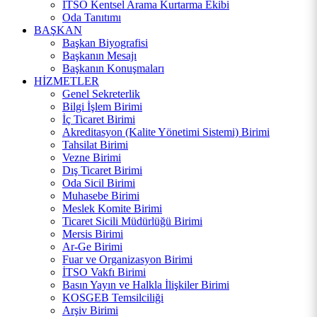
İTSO Kentsel Arama Kurtarma Ekibi
Oda Tanıtımı
BAŞKAN
Başkan Biyografisi
Başkanın Mesajı
Başkanın Konuşmaları
HİZMETLER
Genel Sekreterlik
Bilgi İşlem Birimi
İç Ticaret Birimi
Akreditasyon (Kalite Yönetimi Sistemi) Birimi
Tahsilat Birimi
Vezne Birimi
Dış Ticaret Birimi
Oda Sicil Birimi
Muhasebe Birimi
Meslek Komite Birimi
Ticaret Sicili Müdürlüğü Birimi
Mersis Birimi
Ar-Ge Birimi
Fuar ve Organizasyon Birimi
İTSO Vakfı Birimi
Basın Yayın ve Halkla İlişkiler Birimi
KOSGEB Temsilciliği
Arşiv Birimi