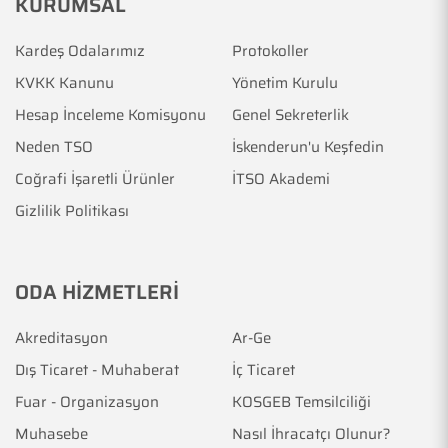
KURUMSAL
Kardeş Odalarımız
Protokoller
KVKK Kanunu
Yönetim Kurulu
Hesap İnceleme Komisyonu
Genel Sekreterlik
Neden TSO
İskenderun'u Keşfedin
Coğrafi İşaretli Ürünler
İTSO Akademi
Gizlilik Politikası
ODA HİZMETLERİ
Akreditasyon
Ar-Ge
Dış Ticaret - Muhaberat
İç Ticaret
Fuar - Organizasyon
KOSGEB Temsilciliği
Muhasebe
Nasıl İhracatçı Olunur?