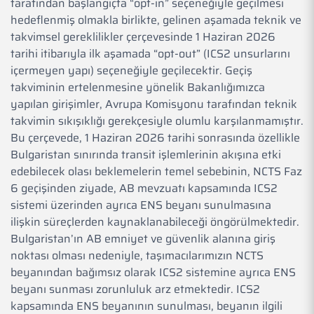
tarafından başlangıçta “opt-in” seçeneğiyle geçilmesi
hedeflenmiş olmakla birlikte, gelinen aşamada teknik ve
takvimsel gereklilikler çerçevesinde 1 Haziran 2026
tarihi itibarıyla ilk aşamada “opt-out” (ICS2 unsurlarını
içermeyen yapı) seçeneğiyle geçilecektir. Geçiş
takviminin ertelenmesine yönelik Bakanlığımızca
yapılan girişimler, Avrupa Komisyonu tarafından teknik
takvimin sıkışıklığı gerekçesiyle olumlu karşılanmamıştır.
Bu çerçevede, 1 Haziran 2026 tarihi sonrasında özellikle
Bulgaristan sınırında transit işlemlerinin akışına etki
edebilecek olası beklemelerin temel sebebinin, NCTS Faz
6 geçişinden ziyade, AB mevzuatı kapsamında ICS2
sistemi üzerinden ayrıca ENS beyanı sunulmasına
ilişkin süreçlerden kaynaklanabileceği öngörülmektedir.
Bulgaristan’ın AB emniyet ve güvenlik alanına giriş
noktası olması nedeniyle, taşımacılarımızın NCTS
beyanından bağımsız olarak ICS2 sistemine ayrıca ENS
beyanı sunması zorunluluk arz etmektedir. ICS2
kapsamında ENS beyanının sunulması, beyanın ilgili