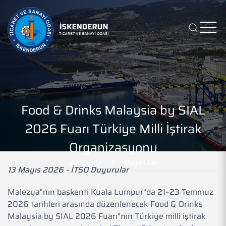
Food & Drinks Malaysia by SIAL
2026 Fuarı Türkiye Milli İştirak
Organizasyonu
Anasayfa
Duyurular
13 Mayıs 2026 - İTSO Duyurular
Malezya"nın başkenti Kuala Lumpur"da 21–23 Temmuz
2026 tarihleri arasında düzenlenecek Food & Drinks
Malaysia by SIAL 2026 Fuarı"nın Türkiye milli iştirak