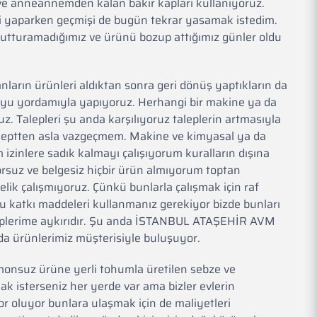
e anneannemden kalan bakır kapları kullanıyoruz.
şi yaparken geçmişi de bugün tekrar yasamak istedim.
r tutturamadığımız ve ürünü bozup attığımız günler oldu
nların ürünleri aldıktan sonra geri dönüş yaptıkların da
 duyu yordamıyla yapıyoruz. Herhangi bir makine ya da
. Talepleri şu anda karşılıyoruz taleplerin artmasıyla
nseptten asla vazgeçmem. Makine ve kimyasal ya da
zinlere sadık kalmayı çalışıyorum kuralların dışına
rsuz ve belgesiz hiçbir ürün almıyorum toptan
elik çalışmıyoruz. Çünkü bunlarla çalışmak için raf
 katkı maddeleri kullanmanız gerekiyor bizde bunları
iplerime aykırıdır. Şu anda İSTANBUL ATAŞEHİR AVM
da ürünlerimiz müşterisiyle buluşuyor.
nsuz ürüne yerli tohumla üretilen sebze ve
 isterseniz her yerde var ama bizler evlerin
or oluyor bunlara ulaşmak için de maliyetleri