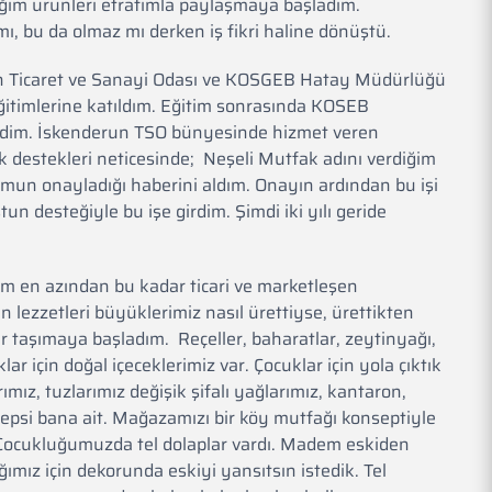
tığım ürünleri etrafımla paylaşmaya başladım.
 mı, bu da olmaz mı derken iş fikri haline dönüştü.
un Ticaret ve Sanayi Odası ve KOSGEB Hatay Müdürlüğü
eğitimlerine katıldım. Eğitim sonrasında KOSEB
rendim. İskenderun TSO bünyesinde hizmet veren
 destekleri neticesinde; Neşeli Mutfak adını verdiğim
mun onayladığı haberini aldım. Onayın ardından bu işi
un desteğiyle bu işe girdim. Şimdi iki yılı geride
ım en azından bu kadar ticari ve marketleşen
lezzetleri büyüklerimiz nasıl ürettiyse, ürettikten
 taşımaya başladım. Reçeller, baharatlar, zeytinyağı,
klar için doğal içeceklerimiz var. Çocuklar için yola çıktık
ız, tuzlarımız değişik şifalı yağlarımız, kantaron,
 hepsi bana ait. Mağazamızı bir köy mutfağı konseptiyle
Çocukluğumuzda tel dolaplar vardı. Madem eskiden
ız için dekorunda eskiyi yansıtsın istedik. Tel