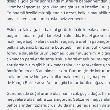
dolapla yola çıktık sonrasında mutfakta babaannemden v
Biraz beni geçmişe, çocukluğuma götürsün istedim. Bu i
En önemli özelliğimiz hijyendir. Lezzet, belki olmayabili
ama Hijyen konusunda asla taviz vermedim.
Eski mutfak veya bir bakkal görüntüsü ile karşılasan insa
bugüne kadar negatif bir eleştiri almadık. Biz el göz ve
makineye bağlı kalarak sistem ayarıyla üretim yapmıyoruz
belki atölyemiz biraz daha büyüyebilir ama bu butik ko
formüle dayalı bir ürün yapmayı düşünmüyorum. Aldığım i
çıkmadan perakende satış izniyle hareket ediyorum Rapo
satışlarda bizim gibi butik mağazaları var. Marketlere yön
ömrünün en az 6 ay olması lazım. Bunun için de koruyucu
kullanmıyoruz kimyasal kullanmak benim çalışma prens
de Konya Balıkesir ve Ankara gibi birkaç butik mağazalar
Günümüzde doğal ürüne ulaşmanın çok güç olduğu, hormo
meyvelere ulaşmakta zorlanıyorum. Sebze ve meyve almak
bahçelerinden toplatıyoruz. Bu da maliyet açısından da z