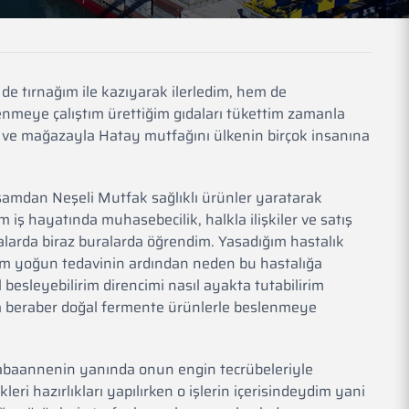
e tırnağım ile kazıyarak ilerledim, hem de
lenmeye çalıştım ürettiğim gıdaları tükettim zamanla
 ve mağazayla Hatay mutfağını ülkenin birçok insanına
yaşamdan Neşeli Mutfak sağlıklı ürünler yaratarak
 iş hayatında muhasebecilik, halkla ilişkiler ve satış
oralarda biraz buralarda öğrendim. Yasadığım hastalık
ım yoğun tedavinin ardından neden bu hastalığa
besleyebilirim direncimi nasıl ayakta tutabilirim
rla beraber doğal fermente ürünlerle beslenmeye
abaannenin yanında onun engin tecrübeleriyle
 hazırlıkları yapılırken o işlerin içerisindeydim yani