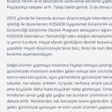
birazcık fikrim ve el becerilerim vardı kendi kendime yap
Paylaştıkça talepler arttı. Talep talebi getirdi. O da olmaz
2013 yılında bir kenarda dursun düşüncesiyle İskender
işbirliği ile düzenlenen KOSGEB Uygulamalı Girişimcilik 
Girişimciliği Geliştirme Destek Programı detaylarını öğ
KOSGEB İskenderun Temsilciliği’nden aldığım danışmanlık
iş yerini kurdum. Hayal olarak gördüğüm destek başvuru
yapabilir miyim düşüncesiyle biraz borç, biraz da eşin dost
bırakma aşamasındayım.
Doğal ürünler yapmaya insanlara faydalı olmaya çalıştığ
günümüzde insanların eskiden gelen eskiye dair unutulan 
sonra nasıl koruyorsa, aynı yöntemlerle günümüze tekrar
salçalar, nar ekşisi, sirkeler, turşular, tarhana, erişte çocu
ama büyükler daha fazla büyükler talep gösteriyor. Unlarım
Hindistan cevizi yağı gibi yağlar var bunların üretiminin
dekore ettik. Renklerden cok konsepte önem gösterdim. 
gelen günümüze yansıyan ve eski usule ürünleri yapacağım