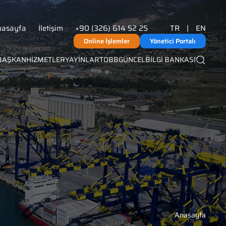
nasayfa
İletişim
+90 (326) 614 52 25
TR
|
EN
Online İşlemler
Yönetici Portalı
BAŞKAN
HİZMETLER
YAYINLAR
TOBB
GÜNCEL
BİLGİ BANKASI
Anasayfa