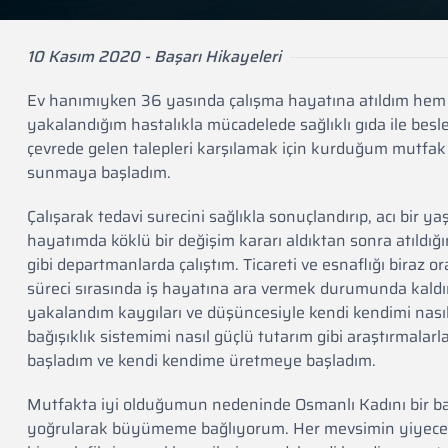
10 Kasım 2020 - Başarı Hikayeleri
Ev hanımıyken 36 yasında çalışma hayatına atıldım hem d
yakalandığım hastalıkla mücadelede sağlıklı gıda ile bes
çevrede gelen talepleri karşılamak için kurduğum mutfak
sunmaya başladım.
Çalışarak tedavi surecini sağlıkla sonuçlandırıp, acı bir 
hayatımda köklü bir değişim kararı aldıktan sonra atıldığım
gibi departmanlarda çalıştım. Ticareti ve esnaflığı biraz 
süreci sırasında iş hayatına ara vermek durumunda kald
yakalandım kaygıları ve düşüncesiyle kendi kendimi nasıl 
bağışıklık sistemimi nasıl güçlü tutarım gibi araştırmala
başladım ve kendi kendime üretmeye başladım.
Mutfakta iyi olduğumun nedeninde Osmanlı Kadını bir b
yoğrularak büyümeme bağlıyorum. Her mevsimin yiyecekleri