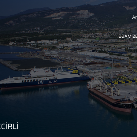
A
ODAMIZ
CİRLİ