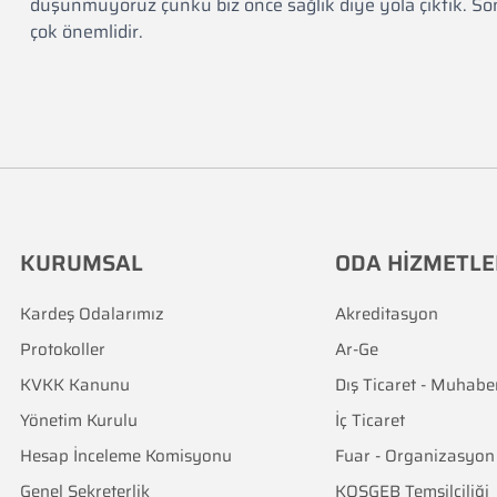
düşünmüyoruz çünkü biz önce sağlık diye yola çıktık. Son
çok önemlidir.
KURUMSAL
ODA HİZMETLE
Kardeş Odalarımız
Akreditasyon
Protokoller
Ar-Ge
KVKK Kanunu
Dış Ticaret - Muhabe
Yönetim Kurulu
İç Ticaret
Hesap İnceleme Komisyonu
Fuar - Organizasyon
Genel Sekreterlik
KOSGEB Temsilciliği